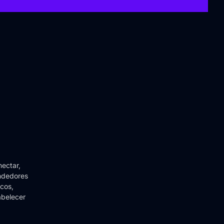
ectar,
endedores
icos,
abelecer