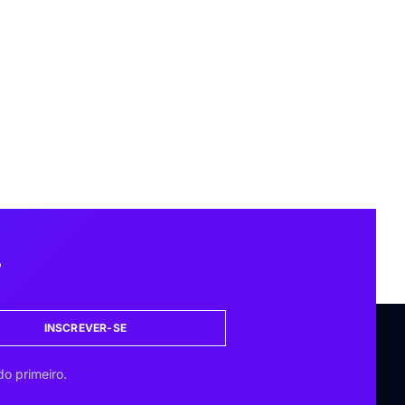
r
INSCREVER-SE
do primeiro.