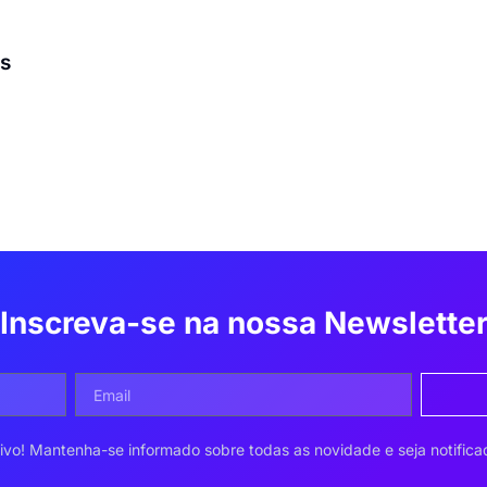
as
Inscreva-se na nossa Newslette
ivo! Mantenha-se informado sobre todas as novidade e seja notifica