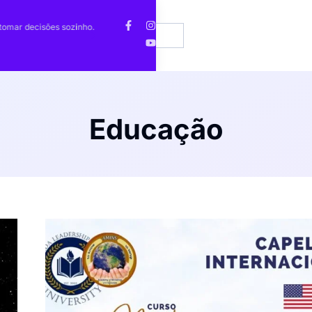
Notícias
Comunidade Brasileira lança Workshop
EN
tomar decisões sozinho.
Enco
de Construção de Imagem Profissional
imob
Contato
PT
Educação