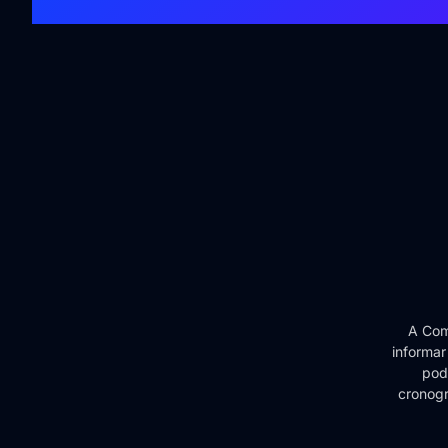
A Com
informar
pode
cronogr