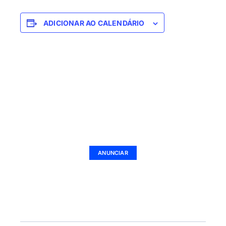
ADICIONAR AO CALENDÁRIO
SUA EMPRESA AQUI
Ad Size: 336x280 px
ANUNCIAR