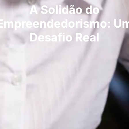
A Solidão do
Empreendedorismo: U
Desafio Real