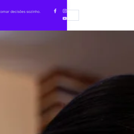
Notícias
Comunidade Brasileira lança Workshop
EN
tomar decisões sozinho.
Enco
de Construção de Imagem Profissional
imob
Contato
PT