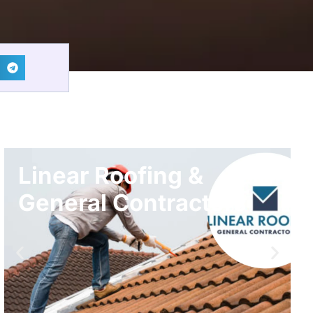
S.A.G. – Sustained
Accelerated Growth
Smarter Processing