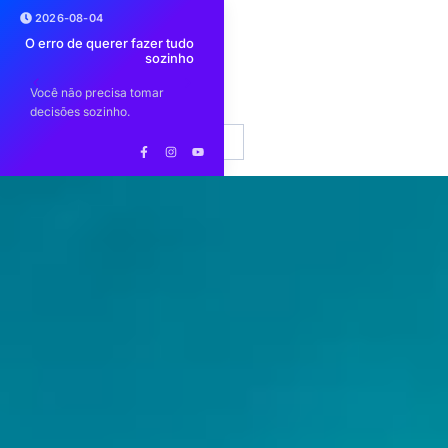
2026-08-04
ar
O erro de querer fazer tudo
Comunidade Brasileira
E
no
sozinho
lança Workshop de
limpeza 
io
Construção de Imagem
sobre op
Profissional
is
Você não precisa tomar
Encontro para profissionais do
Evento p
car
EN
PT
decisões sozinho.
setor imobiliário
de limpe