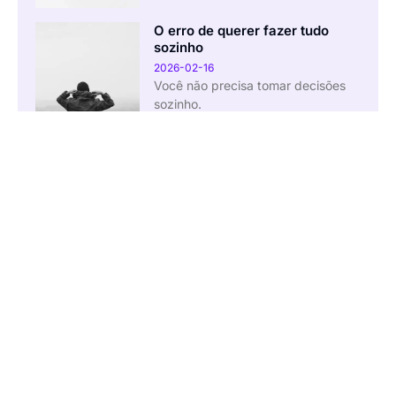
O erro de querer fazer tudo
sozinho
2026-02-16
Você não precisa tomar decisões
sozinho.
Comunidade Brasileira lança
Workshop de Construção de
Imagem Profissional
2026-02-13
Encontro para profissionais do
setor imobiliário
Empreendedoras da limpeza
recebem workshop sobre
operação sustentável em 2026
2026-02-12
Evento para mulheres do setor de
limpeza