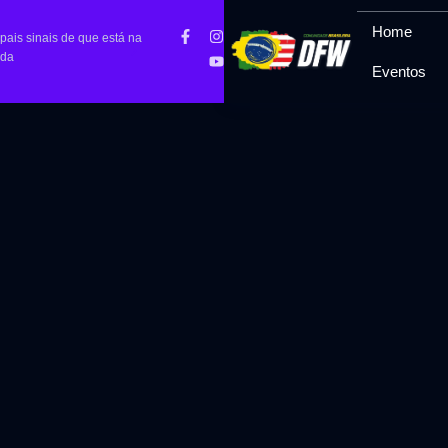
Home
O erro de querer fazer tudo sozinho
pais sinais de que está na
Você
uda
Eventos