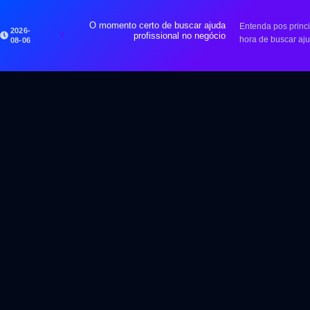
O momento certo de buscar ajuda
Entenda pos princi
2026-
profissional no negócio
hora de buscar aj
08-06