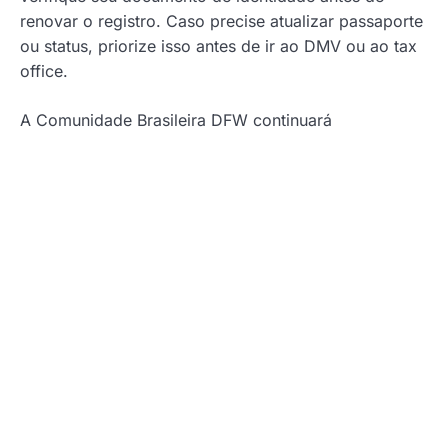
renovar o registro. Caso precise atualizar passaporte
ou status, priorize isso antes de ir ao DMV ou ao tax
office.
A Comunidade Brasileira DFW continuará
acompanhando as regras do estado e
compartilhando informações para manter nossa
comunidade protegida e informada.