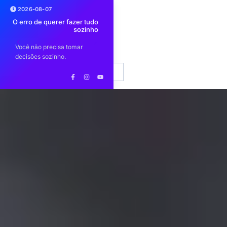
2026-08-07
ar
O erro de querer fazer tudo
Comunidade Brasileira
E
no
sozinho
lança Workshop de
limpeza 
io
Construção de Imagem
sobre op
Profissional
is
Você não precisa tomar
Encontro para profissionais do
Evento p
car
EN
PT
decisões sozinho.
setor imobiliário
de limpe