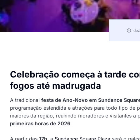
dez
Celebração começa à tarde co
Paulo Mecânico
fogos até madrugada
Mecânico de Carros Delivery
A tradicional
festa de Ano-Novo em Sundance Squar
programação estendida e atrações para todo tipo de 
maiores da região, reunindo moradores e visitantes a 
primeiras horas de 2026
.
A partir das
17h
, a
Sundance Square Plaza
será o palc