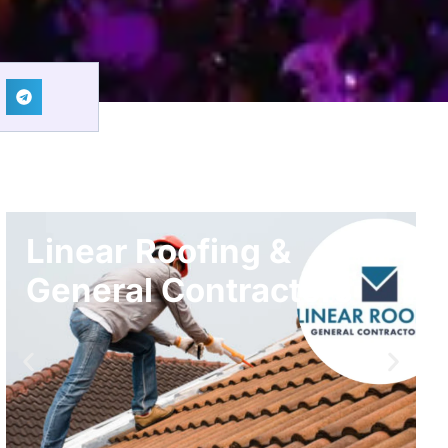
S.A.G. – Sustained
Accelerated Growth
Smarter Processing