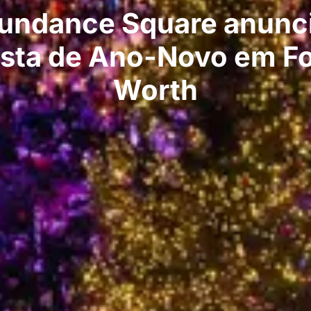
undance Square anunc
esta de Ano-Novo em Fo
Worth