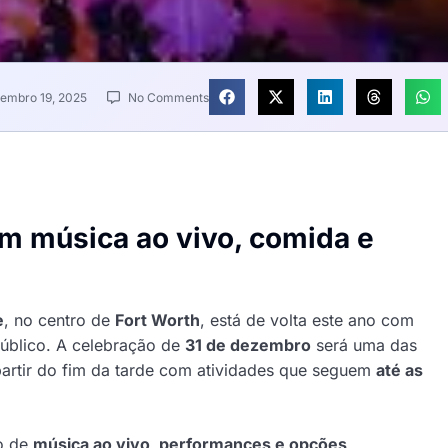
embro 19, 2025
No Comments
m música ao vivo, comida e
Linear Roofing &
General Contractors
e
, no centro de
Fort Worth
, está de volta este ano com
público. A celebração de
31 de dezembro
será uma das
partir do fim da tarde com atividades que seguem
até as
o de
música ao vivo, performances e opções