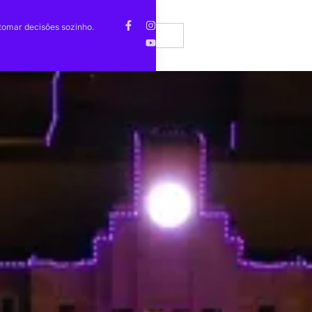
Notícias
Comunidade Brasileira lança Workshop
EN
tomar decisões sozinho.
Enco
de Construção de Imagem Profissional
imob
Contato
PT