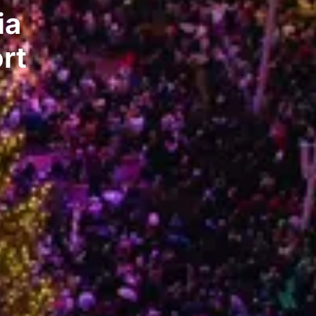
ia
rt