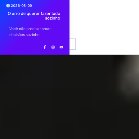
2026-08-09
ar
O erro de querer fazer tudo
Comunidade Brasileira
E
no
sozinho
lança Workshop de
limpeza 
io
Construção de Imagem
sobre op
Profissional
is
Você não precisa tomar
Encontro para profissionais do
Evento p
car
EN
PT
decisões sozinho.
setor imobiliário
de limpe